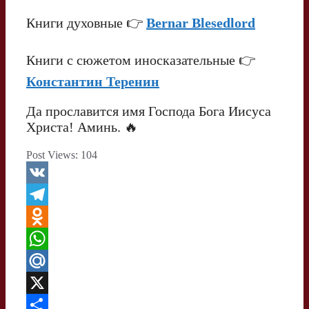
Книги духовные 👉
Bernar Blesedlord
Книги с сюжетом иносказательные 👉
Константин Теренин
Да прославится имя Господа Бога Иисуса
Христа! Аминь. 🔥
Post Views:
104
V
K
T
e
O
l
d
W
e
n
h
M
g
o
a
a
X