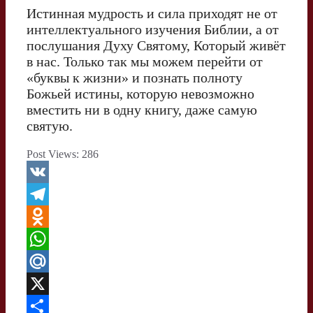
Истинная мудрость и сила приходят не от
интеллектуального изучения Библии, а от
послушания Духу Святому, Который живёт
в нас. Только так мы можем перейти от
«буквы к жизни» и познать полноту
Божьей истины, которую невозможно
вместить ни в одну книгу, даже самую
святую.
Post Views:
286
V
K
T
e
O
l
d
W
e
n
h
M
g
o
a
a
X