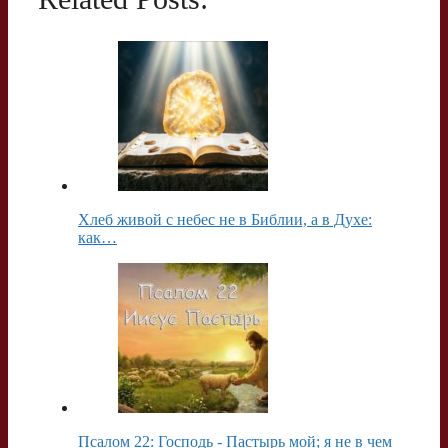
a
l
s
l
т
m
a
A
.
п
s
p
R
р
s
p
u
а
n
в
i
и
k
т
Хлеб живой с небес не в Библии, а в Духе:
i
ь
как…
Псалом 22: Господь - Пастырь мой; я не в чем