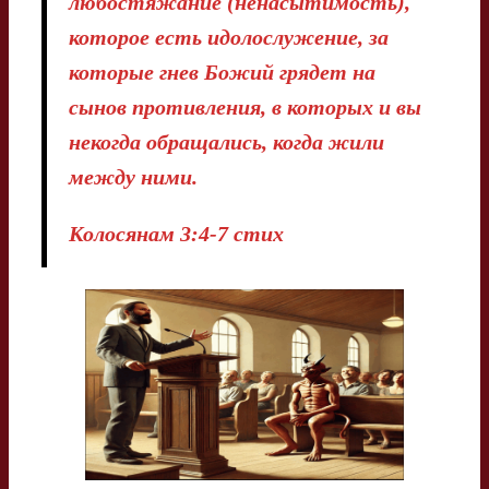
любостяжание (ненасытимость),
которое есть идолослужение, за
которые гнев Божий грядет на
сынов противления, в которых и вы
некогда обращались, когда жили
между ними.
Колосянам 3:4-7 стих