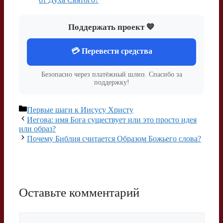
Поддержать проект 💙
💳 Перевести средства
Безопасно через платёжный шлюз. Спасибо за
поддержку!
Рубрики
Первые шаги к Иисусу Христу
Иегова: имя Бога существует или это просто идея
или образ?
Почему Библия считается Образом Божьего слова?
Оставьте комментарий
Комментарий