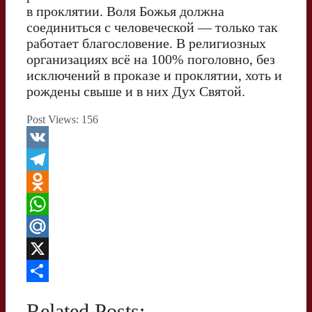
в проклятии. Воля Божья должна
соединиться с человеческой — только так
работает благословение. В религиозных
организациях всё на 100% поголовно, без
исключений в проказе и проклятии, хоть и
рождены свыше и в них Дух Святой.
Post Views:
156
V
K
T
e
O
l
d
W
e
n
h
M
g
o
a
a
X
r
k
t
i
О
Related Posts: