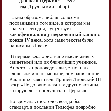
для всей Церкви?
—
692
год
(Трулльский собор)
Таким образом, Библия со всеми
посланиями в том виде, в котором мы
знаем её сегодня, существует
как
официально утвержденный канон с
конца IV века
, хотя сами тексты были
написаны в I веке.
В первые века христиане имели живых
свидетелей или их ближайших учеников.
Апостолы проповедовали устно, и их
слово значило не меньше, чем записанное.
Как пишет святитель Ириней Лионский (II
век): «Не должно искать у других истины,
которую легко получить от Церкви».
Во времена Апостолов всегда был
стандарт, в послании Тимофея подробно