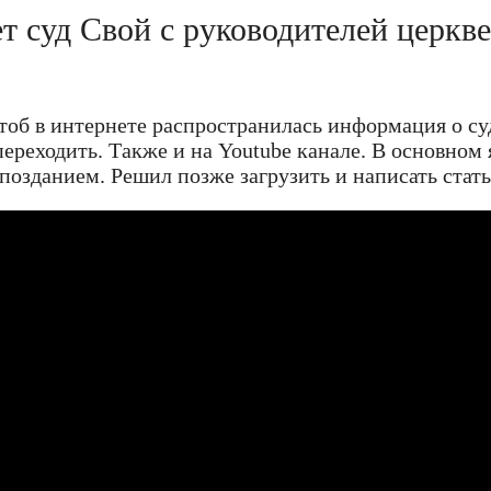
т суд Свой с руководителей церкве
чтоб в интернете распространилась информация о су
ереходить. Также и на Youtube канале. В основном 
запозданием. Решил позже загрузить и написать стат