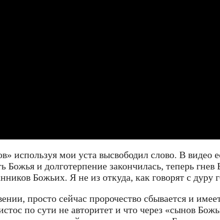
ов» используя мои уста высвободил слово. В видео е
ь Божья и долготерпение закончилась, теперь гнев
ников Божьих. Я не из откуда, как говорят с дуру 
ении, просто сейчас пророчество сбывается и имее
стос по сути не авторитет и что через «сынов Бож