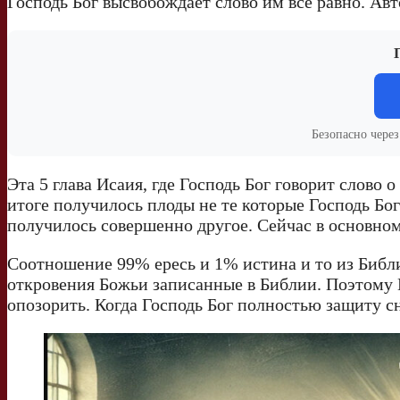
Господь Бог высвобождает слово им всё равно. Ав
Безопасно чере
Эта 5 глава Исаия, где Господь Бог говорит слово 
итоге получилось плоды не те которые Господь Бо
получилось совершенно другое. Сейчас в основном
Соотношение 99% ересь и 1% истина и то из Библи
откровения Божьи записанные в Библии. Поэтому
опозорить. Когда Господь Бог полностью защиту сни