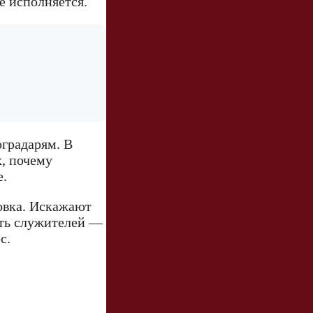
е исполняется.
оградарям. В
х, почему
е.
товка. Искажают
сть служителей —
с.