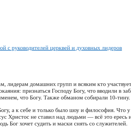
ой с руководителей церквей и духовных лидеров
ам, лидерам домашних групп и всяким кто участвуе
каяния: признаться Господу Богу, что вводили в за
менем, что Богу. Также обманом собирали 10-тину.
огу, а к себе и только было шоу и философия. Что 
сус Христос не ставил над людьми — всё это ересь 
одь Бог хочет судить и маски снять со служителей.