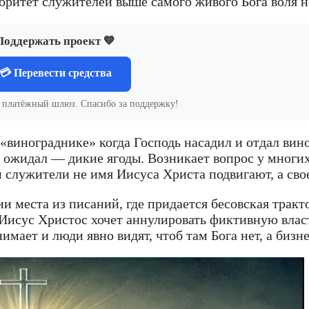
торитет служителей выше самого живого Бога воля н
Поддержать проект 💙
💳 Перевести средства
з платёжный шлюз. Спасибо за поддержку!
о «винограднике» когда Господь насадил и отдал вин
г ожидал — дикие ягоды. Возникает вопрос у многи
 служители не имя Иисуса Христа подвигают, а сво
и места из писаний, где придается бесовская трак
 Иисус Христос хочет аннулировать фиктивную вла
мает и люди явно видят, чтоб там Бога нет, а бизне