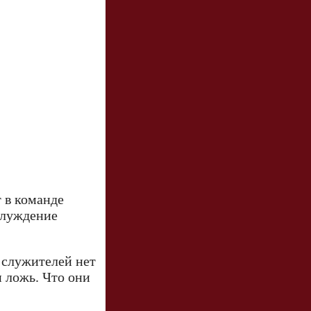
т в команде
блуждение
у служителей нет
и ложь. Что они