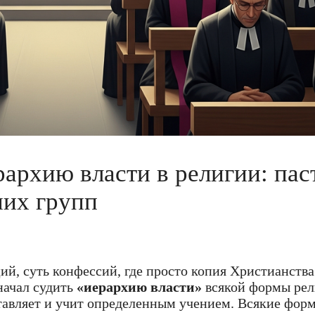
рархию власти в религии: пас
них групп
ий, суть конфессий, где просто копия Христианства
 начал судить
«иерархию власти»
всякой формы ре
ставляет и учит определенным учением. Всякие фор