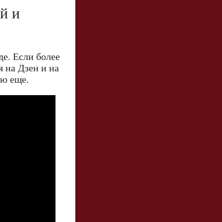
й и
де. Если более
я на Дзен и на
ью еще.