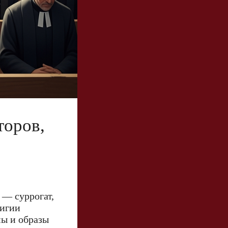
торов,
 — суррогат,
лигии
мы и образы