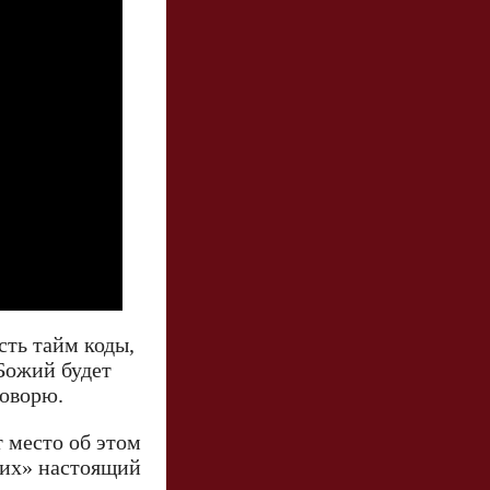
сть тайм коды,
 Божий будет
говорю.
т место об этом
ьих» настоящий