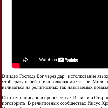
В видео Господь Бог через дар «истолкование язык
чтоб сразу перейти в истолковании языков. Милост
изливаться на религиозных так называемых помазан
Об этом написано в пророчествах Исаия и в Откров
поговорить. В религиозных сообществах Иисус Хри