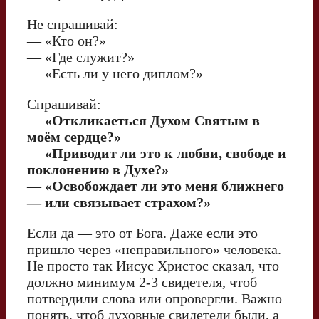
Не спрашивай:
— «Кто он?»
— «Где служит?»
— «Есть ли у него диплом?»
Спрашивай:
—
«Откликаеться Духом Святым в
моём сердце?»
—
«Приводит ли это к любви, свободе и
поклонению в Духе?»
—
«Освобождает ли это меня ближнего
— или связывает страхом?»
Если да — это от Бога. Даже если это
пришло через «неправильного» человека.
Не просто так Иисус Христос сказал, что
должно минимум 2-3 свидетеля, чтоб
потвердили слова или опровергли. Важно
понять, чтоб духовные свидетели были, а