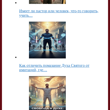
Имеет ли пастор или человек, что-то говорить,
учить…
Как отличить помазание Духа Святого от
имитаций, где…