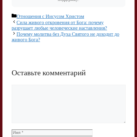
Рубрики
Отношения с Иисусом Христом
Сила живого откровения от Бога: почему
разрушает любые человеческие наставления?
Почему молитва без Духа Святого не доходит до
живого Бога?
Оставьте комментарий
Комментарий
Имя
Email