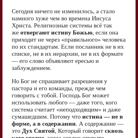
Сегодня ничего не изменилось, а стало
намного хуже чем во времена Иисуса
Христа. Религиозные системы всё так
же
отвергают истину Божью
, если она
приходит не через «правильного» человека
по их стандартам. Если посланник не в их
списке, не в их иерархии, не в их формате
— его слово объявляют ересью и
заблуждением.
Но Бог не спрашивает разрешения у
пастора и его команды, прежде чем
говорить с тобой. Господь Бог может
использовать любого — даже того, кого
система считает «неподходящим» и даже
сумашедшим. Потому что
истина — не в
форме, а в содержании
. А содержание —
это
Дух Святой
, Который говорит
сквозь
кого угодно
, когда сердце открыто.