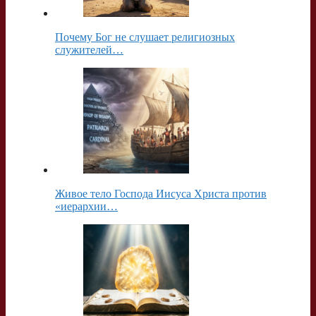
k
т
Почему Бог не слушает религиозных
i
ь
служителей…
Живое тело Господа Иисуса Христа против
«иерархии…