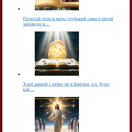
i
и
k
т
Почитай отца и мать: глубокий смысл пятой
i
ь
заповеди и…
Хлеб живой с небес не в Библии, а в Духе:
как…