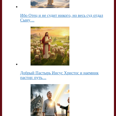
Ибо Отец и не судит никого, но весь суд отдал
Сыну…
Добрый Пастырь Иисус Христос и наемник
пастор: путь…