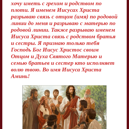
хочу иметь с грехом и родством по
плоти. Я именем Иисусах Христа
разрываю связь с отцом (имя) по родовой
линии до меня и разрываю с матерью по
родовой линии. Также разрываю именем
Иисуса Христа связь с родством братья
и сестры. Я признаю только тебя
Господь Бог Иисус Христос своим
Отцом и Духа Святого Матерью и
семью братьев и сестер кто исполняет
волю твою. Во имя Иисуса Христа
Аминь!