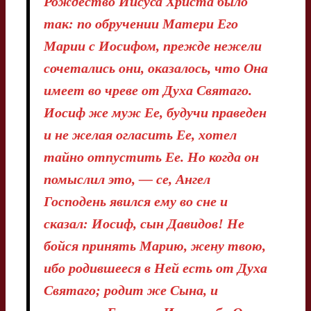
Рождество Иисуса Христа было
так: по обручении Матери Его
Марии с Иосифом, прежде нежели
сочетались они, оказалось, что Она
имеет во чреве от Духа Святаго.
Иосиф же муж Ее, будучи праведен
и не желая огласить Ее, хотел
тайно отпустить Ее. Но когда он
помыслил это, — се, Ангел
Господень явился ему во сне и
сказал: Иосиф, сын Давидов! Не
бойся принять Марию, жену твою,
ибо родившееся в Ней есть от Духа
Святаго; родит же Сына, и