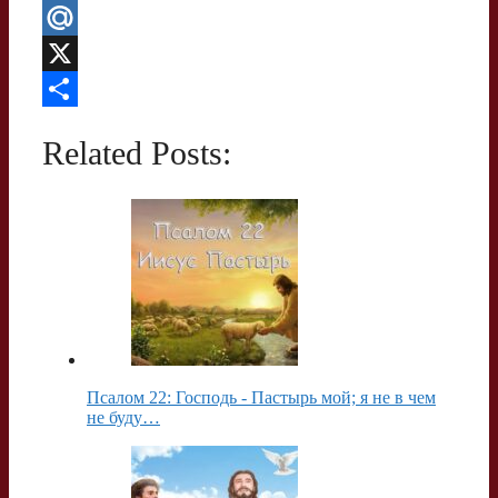
l
d
W
e
n
h
M
g
o
a
a
X
r
k
t
i
О
Related Posts:
a
l
s
l
т
m
a
A
.
п
s
p
R
р
s
p
u
а
n
в
i
и
k
т
Псалом 22: Господь - Пастырь мой; я не в чем
i
ь
не буду…